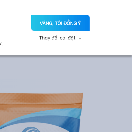
VN
ỨC
CHI NHÁNH
LIÊN HỆ
VÂNG, TÔI ĐỒNG Ý
KỸ THUẬT
R&D
PHÁT TRIỂN BỀN VỮNG
Thay đổi cài đặt
Nhóm sản phẩm
y.