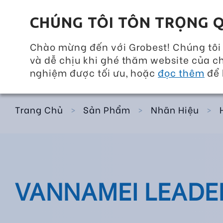
Grobest Group
CHÚNG TÔI TÔN TRỌNG Q
Chào mừng đến với Grobest! Chúng tôi
và dễ chịu khi ghé thăm website của ch
Quay lại
Hàng Ngày
nghiệm được tối ưu, hoặc
đọc thêm
để 
Trang Chủ
>
Sản Phẩm
>
Nhãn Hiệu
>
VANNAMEI LEADE