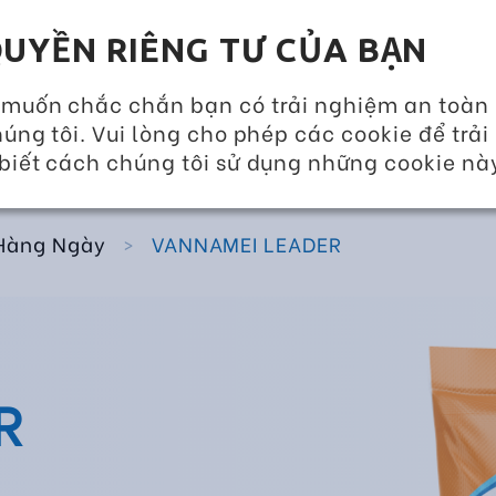
GIẢI PHÁP DINH DƯỠNG 360
SỰ KIỆN VÀ TIN T
UYỀN RIÊNG TƯ CỦA BẠN
VỀ CHÚNG TÔI
SẢN PHẨM
DỊCH VỤ 
 muốn chắc chắn bạn có trải nghiệm an toàn
úng tôi. Vui lòng cho phép các cookie để trải
biết cách chúng tôi sử dụng những cookie nà
Hàng Ngày
>
VANNAMEI LEADER
R