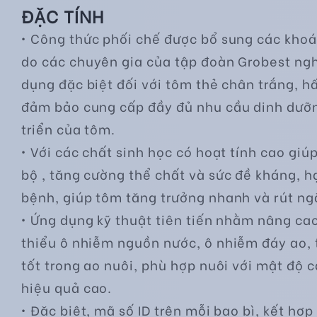
ĐẶC TÍNH
• Công thức phối chế được bổ sung các khoá
do các chuyên gia của tập đoàn Grobest ng
dụng đặc biệt đối với tôm thẻ chân trắng, 
đảm bảo cung cấp đầy đủ nhu cầu dinh dưỡn
triển của tôm.
• Với các chất sinh học có hoạt tính cao giú
bộ , tăng cường thể chất và sức đề kháng, h
bệnh, giúp tôm tăng trưởng nhanh và rút ngắ
• Ứng dụng kỹ thuật tiên tiến nhằm nâng ca
thiểu ô nhiễm nguồn nước, ô nhiễm đáy ao, 
tốt trong ao nuôi, phù hợp nuôi với mật độ 
hiệu quả cao.
• Đặc biệt, mã số ID trên mỗi bao bì, kết hợp