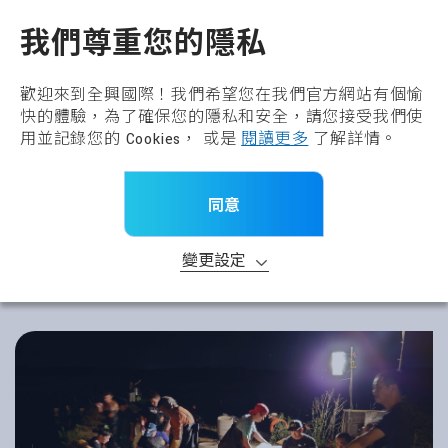
全興國際水產股份有限公
TW
我們尊重您的隱私
歡迎來到全興國際！我們希望您在我們官方網站有個愉
快的體驗，為了確保您的隱私和安全，請您接受我們使
用並記錄您的 Cookies， 或是
閱讀更多
了解詳情。
同意
變更設定