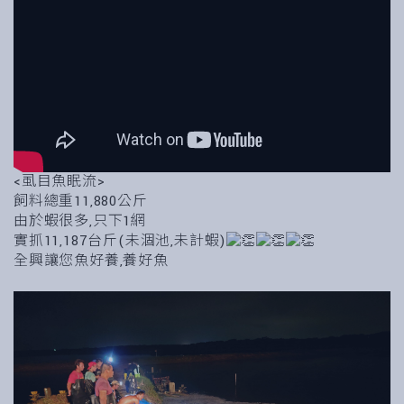
<虱目魚眠流>
飼料總重11,880公斤
由於蝦很多,只下1網
實抓11,187台斤(未涸池,未計蝦)
全興讓您魚好養,養好魚