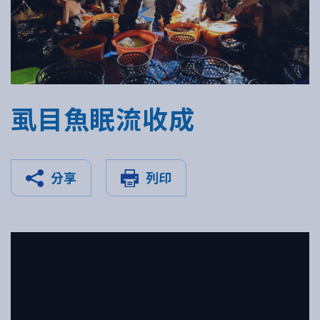
虱目魚眠流收成
分享
列印